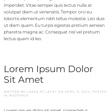
imperdiet. Vitae semper quis lectus nulla at
volutpat diam ut venenatis. Tempor orci eu
lobortis elementum nibh tellus molestie. Leo duis
ut diam quam. Eu turpis egestas pretium aenean
pharetra magna ac. Consequat nisl vel pretium
lectus quam id leo.
Lorem Ipsum Dolor
Sit Amet
WRITTEN BY
LAKES AT LACEY
ON
APRIL 5, 2024
. POSTED
IN
WEDDINGS
.
Lorem ipsum dolor sit amet, consectetur