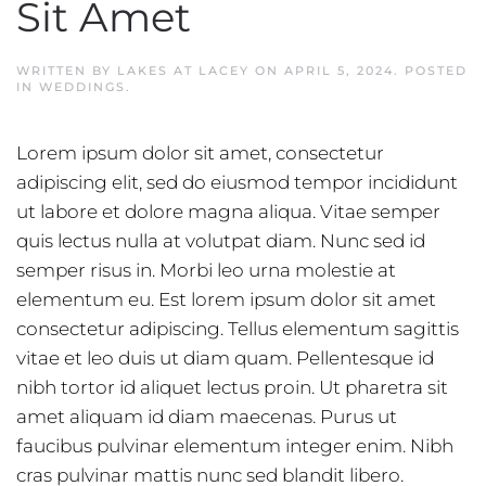
Sit Amet
WRITTEN BY
LAKES AT LACEY
ON
APRIL 5, 2024
. POSTED
IN
WEDDINGS
.
Lorem ipsum dolor sit amet, consectetur
adipiscing elit, sed do eiusmod tempor incididunt
ut labore et dolore magna aliqua. Vitae semper
quis lectus nulla at volutpat diam. Nunc sed id
semper risus in. Morbi leo urna molestie at
elementum eu. Est lorem ipsum dolor sit amet
consectetur adipiscing. Tellus elementum sagittis
vitae et leo duis ut diam quam. Pellentesque id
nibh tortor id aliquet lectus proin. Ut pharetra sit
amet aliquam id diam maecenas. Purus ut
faucibus pulvinar elementum integer enim. Nibh
cras pulvinar mattis nunc sed blandit libero.