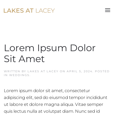
Skip to main content
Lorem Ipsum Dolor
Sit Amet
WRITTEN BY
LAKES AT LACEY
ON
APRIL 5, 2024
. POSTED
IN
WEDDINGS
.
Lorem ipsum dolor sit amet, consectetur
adipiscing elit, sed do eiusmod tempor incididunt
ut labore et dolore magna aliqua. Vitae semper
quis lectus nulla at volutpat diam. Nunc sed id