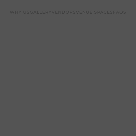
WHY US
GALLERY
VENDORS
VENUE SPACES
FAQS