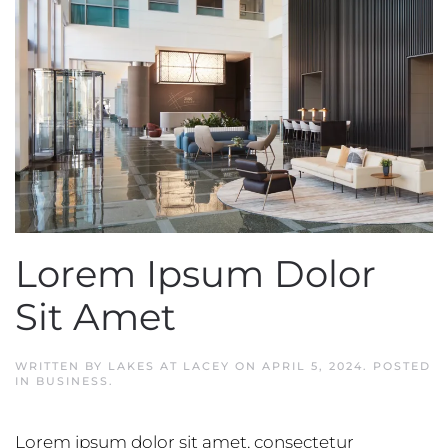
Lorem Ipsum Dolor
Sit Amet
WRITTEN BY
LAKES AT LACEY
ON
APRIL 5, 2024
. POSTED
IN
BUSINESS
.
Lorem ipsum dolor sit amet, consectetur