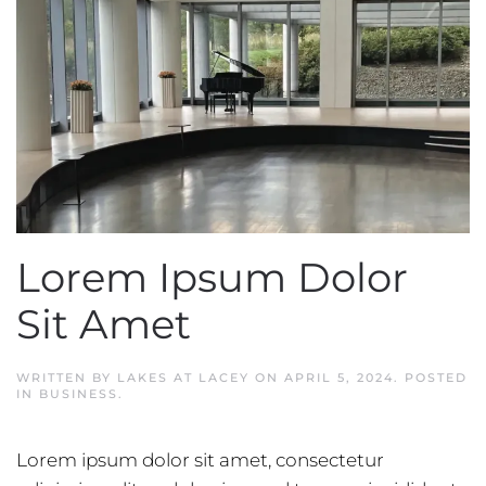
Lorem Ipsum Dolor
Sit Amet
WRITTEN BY
LAKES AT LACEY
ON
APRIL 5, 2024
. POSTED
IN
BUSINESS
.
Lorem ipsum dolor sit amet, consectetur