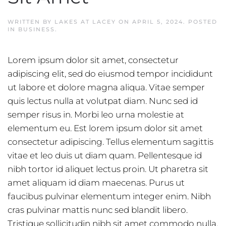
WRITTEN BY
LAKES AT LACEY
ON
APRIL 5, 2024
. POSTED
IN
BUSINESS
.
Lorem ipsum dolor sit amet, consectetur
adipiscing elit, sed do eiusmod tempor incididunt
ut labore et dolore magna aliqua. Vitae semper
quis lectus nulla at volutpat diam. Nunc sed id
semper risus in. Morbi leo urna molestie at
elementum eu. Est lorem ipsum dolor sit amet
consectetur adipiscing. Tellus elementum sagittis
vitae et leo duis ut diam quam. Pellentesque id
nibh tortor id aliquet lectus proin. Ut pharetra sit
amet aliquam id diam maecenas. Purus ut
faucibus pulvinar elementum integer enim. Nibh
cras pulvinar mattis nunc sed blandit libero.
Tristique sollicitudin nibh sit amet commodo nulla.