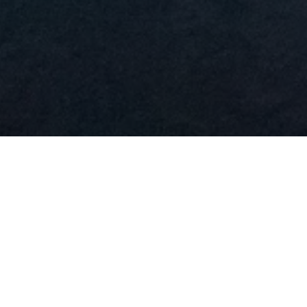
sectetur adipiscing elit, sed do eiusmod
a. Vitae semper quis lectus nulla at volutpat
a molestie at elementum eu. Est lorem ipsum
entum sagittis vitae et leo duis ut diam quam.
. Ut pharetra sit amet aliquam id diam
integer enim. Nibh cras pulvinar mattis nunc
it amet commodo nulla. Imperdiet dui accumsan