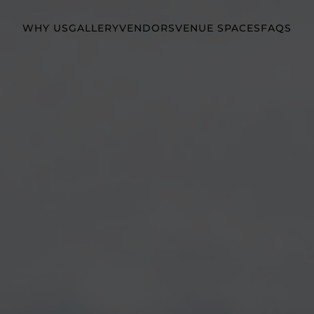
WHY US
GALLERY
VENDORS
VENUE SPACES
FAQS