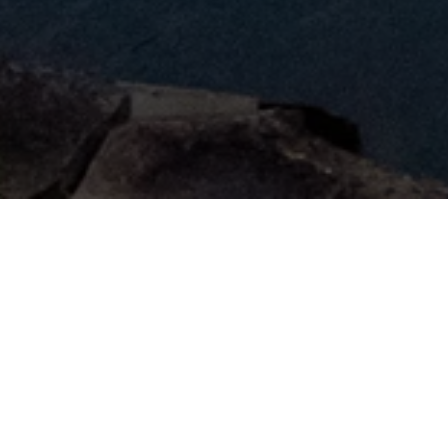
By Lakes At Lacey
LEARN MORE