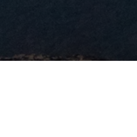
This is a change. Lorem ipsum dolor sit amet, con
tempor incididunt ut labore et dolore magna aliqu
diam. Nunc sed id semper risus in. Morbi leo urn
dolor sit amet consectetur adipiscing. Tellus elem
Pellentesque id nibh tortor id aliquet lectus proin
maecenas. Purus ut faucibus pulvinar elementum 
sed blandit libero. Tristique sollicitudin nibh s